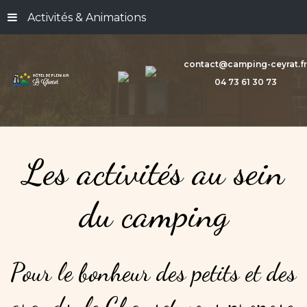
Activités & Animations
contact@camping-ceyrat.fr
04 73 61 30 73
Les
activités
au
sein
du
camping
Pour
le
bonheur
des
petits
et
des
grands,
le
Chanset
vous
propose