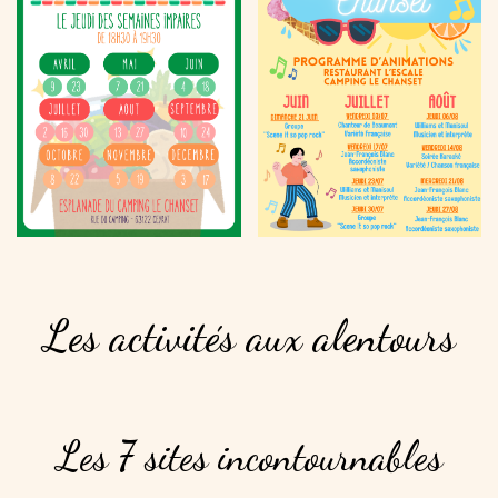
Les
activités
aux
alentours
Les
7
sites
incontournables