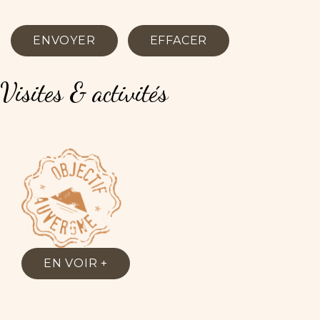
ENVOYER
EFFACER
Visites
&
activités
EN VOIR +