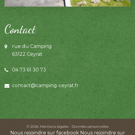
Contact
rue du Camping
63122 Ceyrat
04 73 61 30 73
contact@camping-ceyrat.fr
©
2026.
Mentions légales
-
Données personnelles
Nous rejoindre sur facebook
Nous rejoindre sur